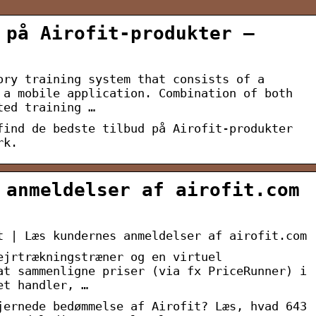
 på Airofit-produkter –
ory training system that consists of a
 a mobile application. Combination of both
ted training …
find de bedste tilbud på Airofit-produkter
rk.
 anmeldelser af airofit.com
t | Læs kundernes anmeldelser af airofit.com
ejrtrækningstræner og en virtuel
at sammenligne priser (via fx PriceRunner) i
et handler, …
jernede bedømmelse af Airofit? Læs, hvad 643