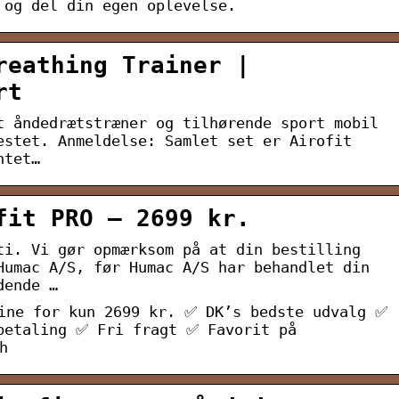
 og del din egen oplevelse.
reathing Trainer |
rt
t åndedrætstræner og tilhørende sport mobil
estet. Anmeldelse: Samlet set er Airofit
ntet…
fit PRO – 2699 kr.
ti. Vi gør opmærksom på at din bestilling
Humac A/S, før Humac A/S har behandlet din
dende …
ine for kun 2699 kr. ✅ DK’s bedste udvalg ✅
betaling ✅ Fri fragt ✅ Favorit på
h