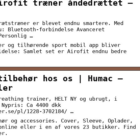
irofit træner åndedrættet –
rætstræner er blevet endnu smartere. Med
u: Bluetooth-forbindelse Avanceret
Personlig …
er og tilhørende sport mobil app bliver
ldelse: Samlet set er Airofit endnu bedre
tilbehør hos os | Humac –
ler
reathing trainer, HELT NY og ubrugt, i
 Nypris: Ca 4400 dkk
er.se/pl/1228-3702184/ …
hør og accessories. Cover, Sleeve, Oplader,
online eller i en af vores 23 butikker. Find
er.