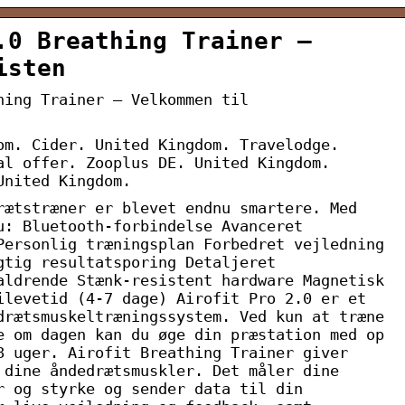
.0 Breathing Trainer –
isten
hing Trainer – Velkommen til
om. Cider. United Kingdom. Travelodge.
al offer. Zooplus DE. United Kingdom.
United Kingdom.
rætstræner er blevet endnu smartere. Med
u: Bluetooth-forbindelse Avanceret
Personlig træningsplan Forbedret vejledning
gtig resultatsporing Detaljeret
aldrende Stænk-resistent hardware Magnetisk
ilevetid (4-7 dage) Airofit Pro 2.0 er et
drætsmuskeltræningssystem. Ved kun at træne
e om dagen kan du øge din præstation med op
8 uger. Airofit Breathing Trainer giver
 dine åndedrætsmuskler. Det måler dine
r og styrke og sender data til din