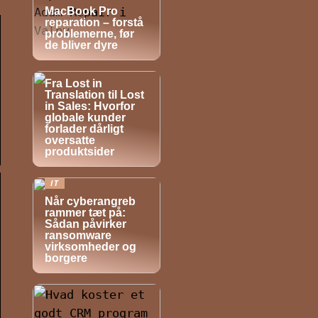
MacBook Pro
reparation – forstå
problemerne, før
de bliver dyre
NYHEDER
Fra Lost in
Translation til Lost
in Sales: Hvorfor
globale kunder
forlader dårligt
oversatte
produktsider
IT
Når cyberangreb
rammer tæt på:
Sådan påvirker
ransomware
virksomheder og
borgere