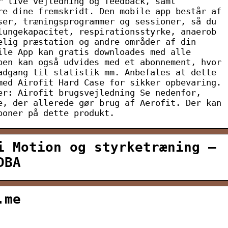
r live vejledning og feedback, samt
re dine fremskridt. Den mobile app består af
ser, træningsprogrammer og sessioner, så du
lungekapacitet, respirationsstyrke, anaerob
elig præstation og andre områder af din
ile App kan gratis downloades med alle
pen kan også udvides med et abonnement, hvor
adgang til statistik mm. Anbefales at dette
med Airofit Hard Case for sikker opbevaring.
er: Airofit brugsvejledning Se nedenfor,
e, der allerede gør brug af Aerofit. Der kan
poner på dette produkt.
i Motion og styrketræning –
DBA
.me