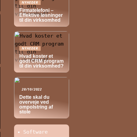
NYHEDER
Firmatelefoni –
Effektive løsninger
til din virksomhed
NYHEDER
Hvad koster et
godt CRM program
til din virksomhed?
28/10/2022
Dette skal du
overveje ved
ompolstring af
stole
Software