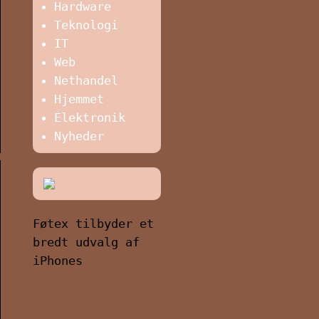
Hardware
Teknologi
IT
Web
Nethandel
Hjemmet
Elektronik
Nyheder
Føtex tilbyder et
bredt udvalg af
iPhones