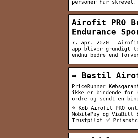
personer har skrevet,
Airofit PRO B
Endurance Spo
7. apr. 2020 — Airofi
app bliver grundigt t
endnu bedre end forve
⇒ Bestil Airo
PriceRunner Købsgaran
ikke er bindende for 
ordre og sendt en bin
⭐ Køb Airofit PRO onl
MobilePay og ViaBill 
Trustpilot ✅ Prismatc