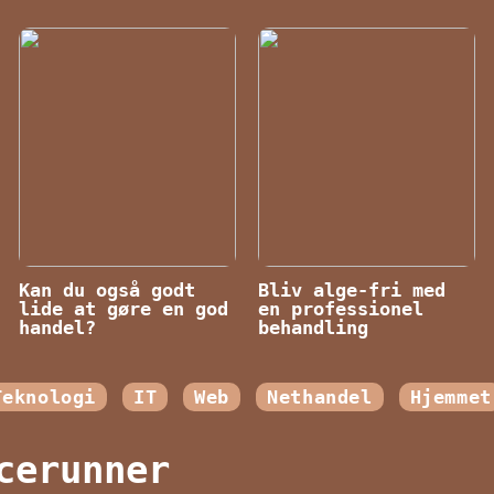
Kan du også godt
Bliv alge-fri med
lide at gøre en god
en professionel
handel?
behandling
Teknologi
IT
Web
Nethandel
Hjemmet
cerunner