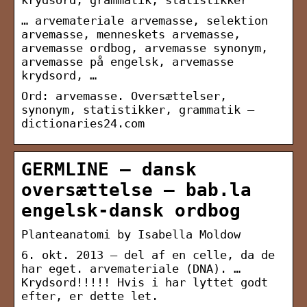
krydsord, grammatik, statistikker
… arvemateriale arvemasse, selektion
arvemasse, menneskets arvemasse,
arvemasse ordbog, arvemasse synonym,
arvemasse på engelsk, arvemasse
krydsord, …
Ord: arvemasse. Oversættelser,
synonym, statistikker, grammatik –
dictionaries24.com
GERMLINE – dansk
oversættelse – bab.la
engelsk-dansk ordbog
Planteanatomi by Isabella Moldow
6. okt. 2013 — del af en celle, da de
har eget. arvemateriale (DNA). …
Krydsord!!!!! Hvis i har lyttet godt
efter, er dette let.