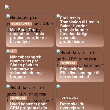
NYHEDER
Fra Lost in
Translation til Lost in
ELEKTRONIK
Sales: Hvorfor
MacBook Pro
globale kunder
reparation – forstå
forlader dårligt
problemerne, før de
oversatte
bliver dyre
produktsider
IT
Når cyberangreb
rammer tæt på:
NYHEDER
Sådan påvirker
ransomware
Firmatelefoni –
virksomheder og
Effektive løsninger til
borgere
din virksomhed
NYHEDER
28/10/2022
Hvad koster et godt
Dette skal du
CRM program til din
overveje ved