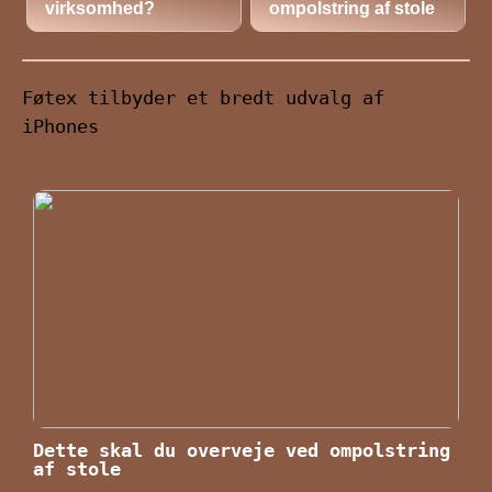
virksomhed?
ompolstring af stole
Føtex tilbyder et bredt udvalg af
iPhones
Dette skal du overveje ved ompolstring
af stole