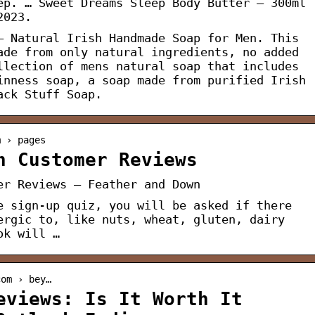
ep. … Sweet Dreams Sleep Body Butter – 300ml
2023.
– Natural Irish Handmade Soap for Men. This
ade from only natural ingredients, no added
llection of mens natural soap that includes
inness soap, a soap made from purified Irish
ack Stuff Soap.
m › pages
n Customer Reviews
er Reviews – Feather and Down
e sign-up quiz, you will be asked if there
ergic to, like nuts, wheat, gluten, dairy
ok will …
com › bey…
eviews: Is It Worth It