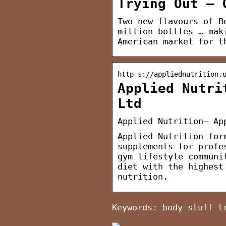
Trying Out – 
Two new flavours of B
million bottles … mak
American market for t
http s://appliednutrition.
Applied Nutri
Ltd
Applied Nutrition– Ap
Applied Nutrition for
supplements for profe
gym lifestyle communi
diet with the highest
nutrition.
Keywords: body stuff t