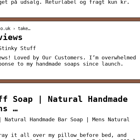
get på udsalg. Returlabel og fragt kun kr.
co.uk › take…
views
Stinky Stuff
ews! Loved by Our Customers. I’m overwhelmed
ponse to my handmade soaps since launch.
ff Soap | Natural Handmade
ns …
| Natural Handmade Bar Soap | Mens Natural
ray it all over my pillow before bed, and