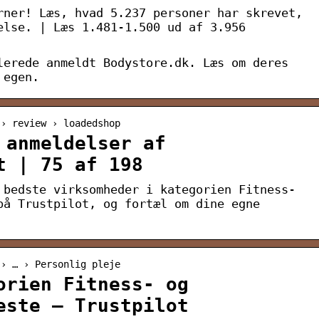
rner! Læs, hvad 5.237 personer har skrevet,
else. | Læs 1.481-1.500 ud af 3.956
lerede anmeldt Bodystore.dk. Læs om deres
 egen.
 › review › loadedshop
 anmeldelser af
t | 75 af 198
 bedste virksomheder i kategorien Fitness-
på Trustpilot, og fortæl om dine egne
 › … › Personlig pleje
orien Fitness- og
este – Trustpilot