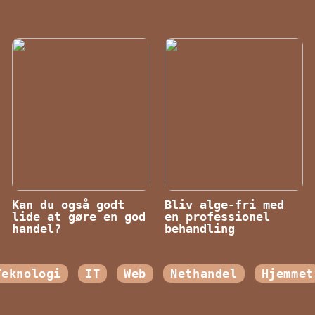
Kan du også godt
Bliv alge-fri med
lide at gøre en god
en professionel
handel?
behandling
Teknologi
IT
Web
Nethandel
Hjemmet