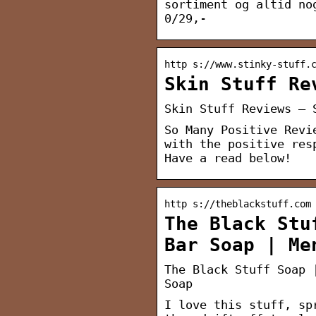
sortiment og altid no
0/29,-
http s://www.stinky-stuff.
Skin Stuff Re
Skin Stuff Reviews – 
So Many Positive Revi
with the positive res
Have a read below!
http s://theblackstuff.com
The Black Stu
Bar Soap | Me
The Black Stuff Soap 
Soap
I love this stuff, sp