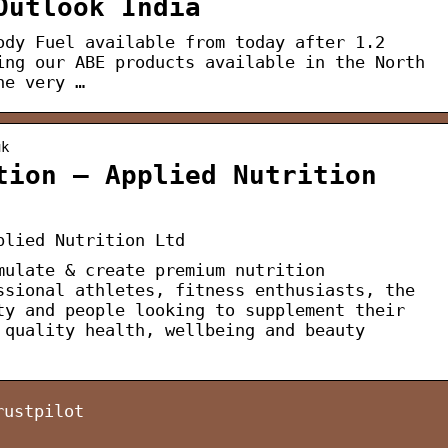
Outlook India
ody Fuel available from today after 1.2
ing our ABE products available in the North
he very …
uk
tion – Applied Nutrition
plied Nutrition Ltd
mulate & create premium nutrition
ssional athletes, fitness enthusiasts, the
ty and people looking to supplement their
 quality health, wellbeing and beauty
rustpilot