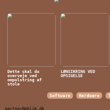
Dette skal du
LØNSIKRING VED
overveje ved
OPSIGELSE
ompolstring af
stole
Software
Hardware
partner@eklik.dk