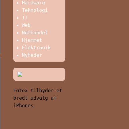
Hardware
Teknologi
IT
Web
Nethandel
Hjemmet
Elektronik
Nyheder
Føtex tilbyder et
bredt udvalg af
iPhones