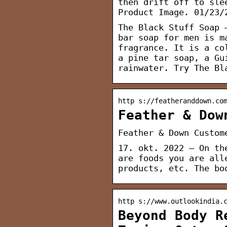
then drift off to sle
Product Image. 01/23/
The Black Stuff Soap 
bar soap for men is m
fragrance. It is a co
a pine tar soap, a Gu
rainwater. Try The Bl
http s://featheranddown.co
Feather & Dow
Feather & Down Custom
17. okt. 2022 — On th
are foods you are all
products, etc. The bo
http s://www.outlookindia.
Beyond Body R