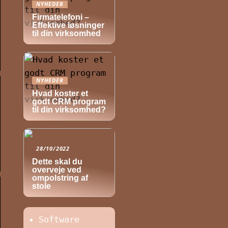
NYHEDER
Firmatelefoni –
Effektive løsninger
til din virksomhed
NYHEDER
Hvad koster et
godt CRM program
til din virksomhed?
28/10/2022
Dette skal du
overveje ved
ompolstring af
stole
Software