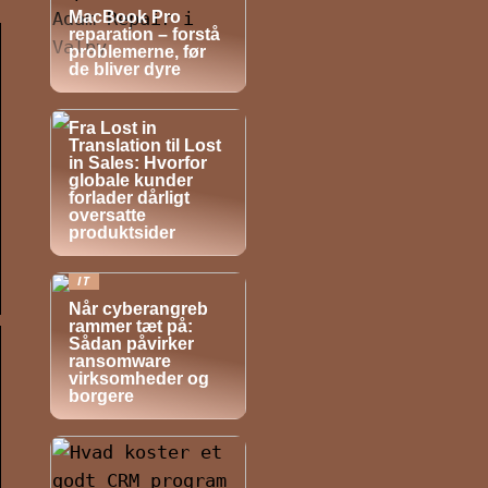
MacBook Pro
reparation – forstå
problemerne, før
de bliver dyre
NYHEDER
Fra Lost in
Translation til Lost
in Sales: Hvorfor
globale kunder
forlader dårligt
oversatte
produktsider
IT
Når cyberangreb
rammer tæt på:
Sådan påvirker
ransomware
virksomheder og
borgere