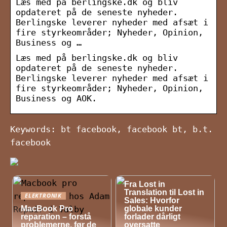
Læs med på berlingske.dk og bliv
opdateret på de seneste nyheder.
Berlingske leverer nyheder med afsæt i
fire styrkeområder; Nyheder, Opinion,
Business og …
Læs med på berlingske.dk og bliv
opdateret på de seneste nyheder.
Berlingske leverer nyheder med afsæt i
fire styrkeområder; Nyheder, Opinion,
Business og AOK.
Keywords: bt facebook, facebook bt, b.t.
facebook
NYHEDER
Fra Lost in
Translation til Lost in
ELEKTRONIK
Sales: Hvorfor
MacBook Pro
globale kunder
reparation – forstå
forlader dårligt
problemerne, før de
oversatte