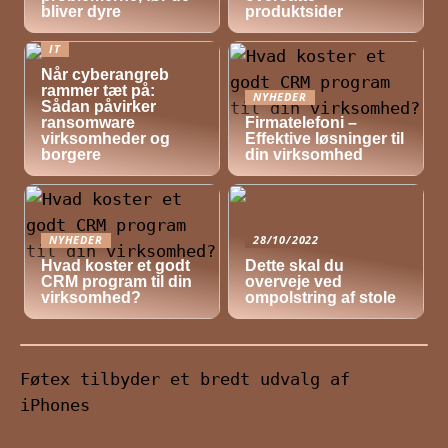
bliver dyre
produktsider
IT
Når cyberangreb
rammer tæt på:
NYHEDER
Sådan påvirker
ransomware
Firmatelefoni –
virksomheder og
Effektive løsninger til
borgere
din virksomhed
NYHEDER
28/10/2022
Hvad koster et godt
Dette skal du
CRM program til din
overveje ved
virksomhed?
ompolstring af stole
Føtex tilbyder et bredt udvalg af
iPhones