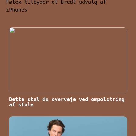
Føtex tilbyder et bredt udvalg af
iPhones
Dette skal du overveje ved ompolstring
af stole