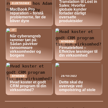
Translation til Lost in
ELEKTRONIK
Sales: Hvorfor
MacBook Pro
globale kunder
reparation – forstå
forlader dårligt
problemerne, før de
oversatte
bliver dyre
produktsider
IT
Når cyberangreb
rammer tæt på:
NYHEDER
Sådan påvirker
ransomware
Firmatelefoni –
virksomheder og
Effektive løsninger til
borgere
din virksomhed
NYHEDER
28/10/2022
Hvad koster et godt
Dette skal du
CRM program til din
overveje ved
virksomhed?
ompolstring af stole