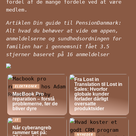
fordel af de mange fordele ved at være
medlem.
Artiklen Din guide til PensionDanmark:
Alt hvad du behøver at vide om appen,
anmeldelserne og sundhedsordningen for
familien har i gennemsnit fået
3.5
stjerner baseret på
16
anmeldelser
NYHEDER
Fra Lost in
Translation til Lost in
ELEKTRONIK
Sales: Hvorfor
MacBook Pro
globale kunder
reparation – forstå
forlader dårligt
problemerne, før de
oversatte
bliver dyre
produktsider
IT
Når cyberangreb
rammer tæt på:
NYHEDER