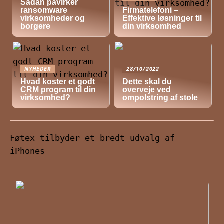
Sådan påvirker
ransomware
Firmatelefoni –
virksomheder og
Effektive løsninger til
borgere
din virksomhed
NYHEDER
28/10/2022
Hvad koster et godt
Dette skal du
CRM program til din
overveje ved
virksomhed?
ompolstring af stole
Føtex tilbyder et bredt udvalg af
iPhones