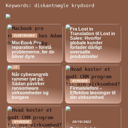
Keywords: diskantnøgle krydsord
NYHEDER
Fra Lost in
Translation til Lost in
ELEKTRONIK
Sales: Hvorfor
MacBook Pro
globale kunder
reparation – forstå
forlader dårligt
problemerne, før de
oversatte
bliver dyre
produktsider
IT
Når cyberangreb
rammer tæt på:
NYHEDER
Sådan påvirker
ransomware
Firmatelefoni –
virksomheder og
Effektive løsninger til
borgere
din virksomhed
NYHEDER
28/10/2022