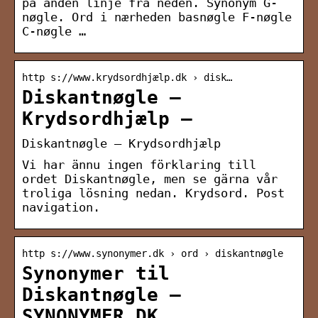
på anden linje fra neden. Synonym G-
nøgle. Ord i nærheden basnøgle F-nøgle
C-nøgle …
http s://www.krydsordhjælp.dk › disk…
Diskantnøgle –
Krydsordhjælp –
Diskantnøgle – Krydsordhjælp
Vi har ännu ingen förklaring till
ordet Diskantnøgle, men se gärna vår
troliga lösning nedan. Krydsord. Post
navigation.
http s://www.synonymer.dk › ord › diskantnøgle
Synonymer til
Diskantnøgle –
SYNONYMER.DK