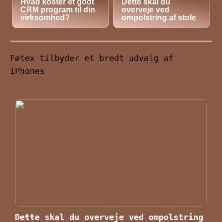
Hvad koster et godt
Dette skal du
CRM program til din
overveje ved
virksomhed?
ompolstring af stole
Føtex tilbyder et bredt udvalg af
iPhones
Dette skal du overveje ved ompolstring