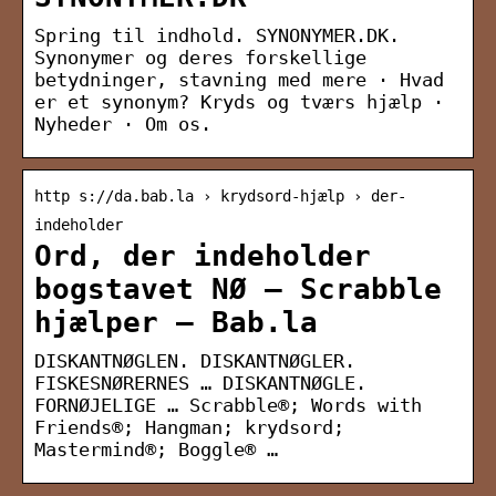
Spring til indhold. SYNONYMER.DK.
Synonymer og deres forskellige
betydninger, stavning med mere · Hvad
er et synonym? Kryds og tværs hjælp ·
Nyheder · Om os.
http s://da.bab.la › krydsord-hjælp › der-
indeholder
Ord, der indeholder
bogstavet NØ – Scrabble
hjælper – Bab.la
DISKANTNØGLEN. DISKANTNØGLER.
FISKESNØRERNES … DISKANTNØGLE.
FORNØJELIGE … Scrabble®; Words with
Friends®; Hangman; krydsord;
Mastermind®; Boggle® …