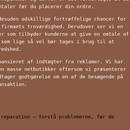
mtaler før du placerer din ordre.
desuden adskillige fortræffelige chancer for
 firmaets troværdighed. Derudover ser vi en
er som tilbyder kunderne at give en omtale af
 som lige så vel bør tages i brug til at
redshed.
nansieret af indtægter fra reklamer. Vi har
en masse netbutikker eftersom vi præsenterer
dtager godtgørelse om en af de besøgende på
ansaktion.
/02/2026
 reparation – forstå problemerne, før de