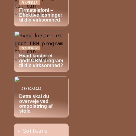
NYHEDER
Firmatelefoni –
Effektive løsninger
til din virksomhed
NYHEDER
Hvad koster et
godt CRM program
til din virksomhed?
28/10/2022
Dette skal du
overveje ved
ompolstring af
stole
Software