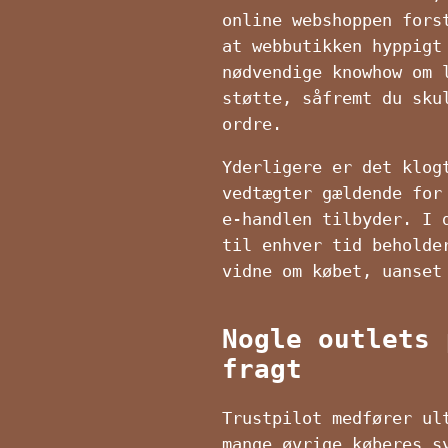
online webshoppen fors
at webbutikken hyppigt
nødvendige knowhow om 
støtte, såfremt du sku
ordre.
Yderligere er det klog
vedtægter gældende for
e-handlen tilbyder. I 
til enhver tid beholde
vidne om købet, uanset
Nogle outlets 
fragt
Trustpilot medfører ul
mange øvrige køberes s