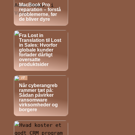
MacBook Pro
reparation – forstå
problemerne, før
de bliver dyre
NYHEDER
Fra Lost in
Translation til Lost
in Sales: Hvorfor
globale kunder
forlader dårligt
oversatte
produktsider
IT
Når cyberangreb
rammer tæt på:
Sådan påvirker
ransomware
virksomheder og
borgere