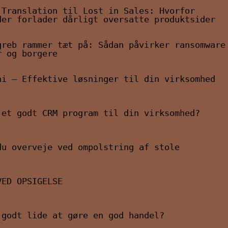
/2026
 Translation til Lost in Sales: Hvorfor
der forlader dårligt oversatte produktsider
greb rammer tæt på: Sådan påvirker ransomware
r og borgere
/2024
ni – Effektive løsninger til din virksomhed
/2024
 et godt CRM program til din virksomhed?
du overveje ved ompolstring af stole
VED OPSIGELSE
 godt lide at gøre en god handel?