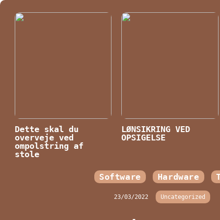
Dette skal du
LØNSIKRING VED
overveje ved
OPSIGELSE
ompolstring af
stole
Software
Hardware
23/03/2022
Uncategorized