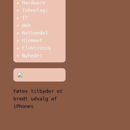
Hardware
Teknologi
IT
Web
Nethandel
Hjemmet
Elektronik
Nyheder
Føtex tilbyder et
bredt udvalg af
iPhones