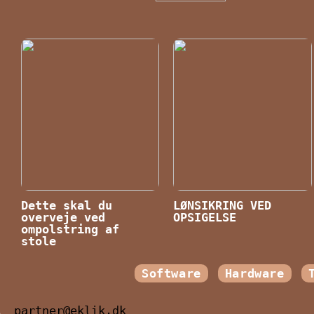
Dette skal du
LØNSIKRING VED
overveje ved
OPSIGELSE
ompolstring af
stole
Software
Hardware
partner@eklik.dk