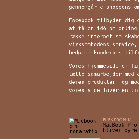
gennemgår e-shoppens o
Facebook tilbyder dig 
at få en idé om online
række internet selskab
virksomhedens service,
bedømme kundernes tilf
Vores hjemmeside er fi
tætte samarbejder med 
deres produkter, og mo
vores side laver en tr
ELEKTRONIK
15
MacBook Pro
bliver dyre