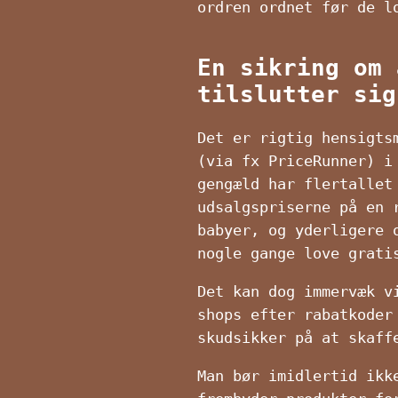
ordren ordnet før de l
En sikring om 
tilslutter sig
Det er rigtig hensigts
(via fx PriceRunner) i
gengæld har flertallet
udsalgspriserne på en 
babyer, og yderligere 
nogle gange love grati
Det kan dog immervæk v
shops efter rabatkoder
skudsikker på at skaff
Man bør imidlertid ikk