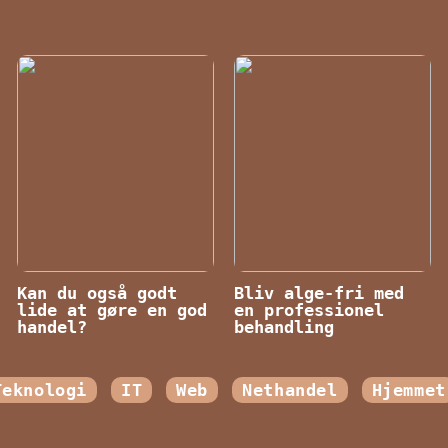
Kan du også godt
Bliv alge-fri med
lide at gøre en god
en professionel
handel?
behandling
Teknologi
IT
Web
Nethandel
Hjemmet