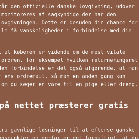
tår den officielle danske lovgivning, udover
 monitoreres af sagkyndige der har den
lovgivningen. Dette er desuden din chance for
lle få vanskeligheder i forbindelse med din
t at køberen er vidende om de mest vitale
 ordren, for eksempel hvilken returneringsret
den forbindelse er det også afgørende, at man
r ens ordremail, så man en anden gang kan
 om du søger en vare til en pige eller dreng.
på nettet præsterer gratis
tra gavnlige løsninger til at efterse ganske
ynspunkter og derfor er det fornuftigt, at du