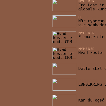
NYHEDER
29/01
Fra Lost in
globale kun
IT
10/11/2025
Når cyberan
virksomhede
NYHEDER
18/12
Firmatelefo
NYHEDER
19/09
Hvad koster
28/10/2022
Dette skal 
28/10/2022
LØNSIKRING 
06/10/2022
Kan du også