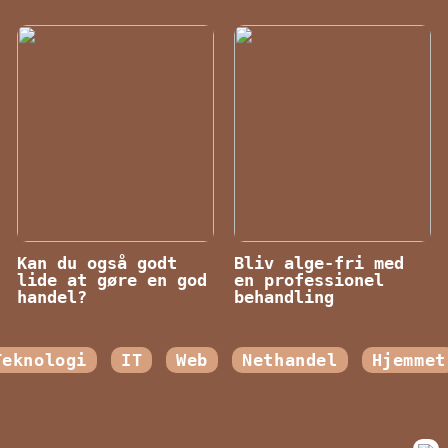
Kan du også godt
Bliv alge-fri med
lide at gøre en god
en professionel
handel?
behandling
Teknologi
IT
Web
Nethandel
Hjemmet