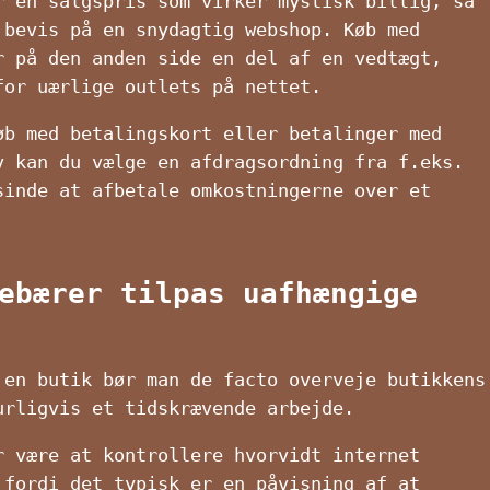
r en salgspris som virker mystisk billig, så
 bevis på en snydagtig webshop. Køb med
r på den anden side en del af en vedtægt,
for uærlige outlets på nettet.
øb med betalingskort eller betalinger med
v kan du vælge en afdragsordning fra f.eks.
sinde at afbetale omkostningerne over et
ebærer tilpas uafhængige
 en butik bør man de facto overveje butikkens
urligvis et tidskrævende arbejde.
r være at kontrollere hvorvidt internet
 fordi det typisk er en påvisning af at