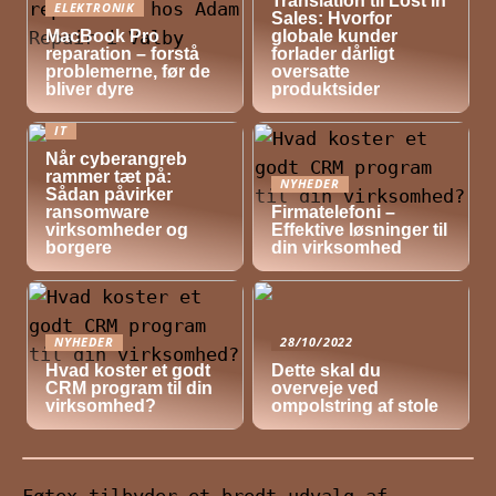
Translation til Lost in
ELEKTRONIK
Sales: Hvorfor
MacBook Pro
globale kunder
reparation – forstå
forlader dårligt
problemerne, før de
oversatte
bliver dyre
produktsider
IT
Når cyberangreb
rammer tæt på:
NYHEDER
Sådan påvirker
ransomware
Firmatelefoni –
virksomheder og
Effektive løsninger til
borgere
din virksomhed
NYHEDER
28/10/2022
Hvad koster et godt
Dette skal du
CRM program til din
overveje ved
virksomhed?
ompolstring af stole
Føtex tilbyder et bredt udvalg af