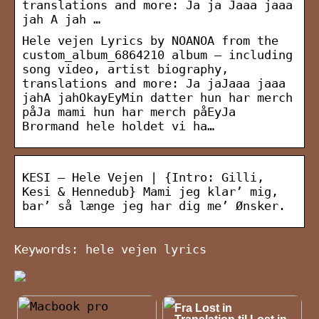
translations and more: Ja ja Jaaa jaaa
jah A jah …
Hele vejen Lyrics by NOANOA from the
custom_album_6864210 album – including
song video, artist biography,
translations and more: Ja jaJaaa jaaa
jahA jahOkayEyMin datter hun har merch
påJa mami hun har merch påEyJa
Brormand hele holdet vi ha…
KESI – Hele Vejen | {Intro: Gilli,
Kesi & Hennedub} Mami jeg klar’ mig,
bar’ så længe jeg har dig me’ Ønsker.
Keywords: hele vejen lyrics
NYHEDER
Fra Lost in