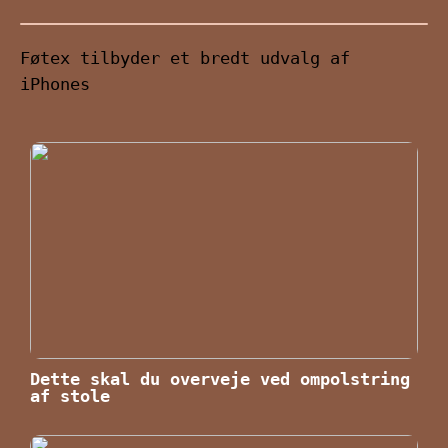
Føtex tilbyder et bredt udvalg af
iPhones
Dette skal du overveje ved ompolstring
af stole