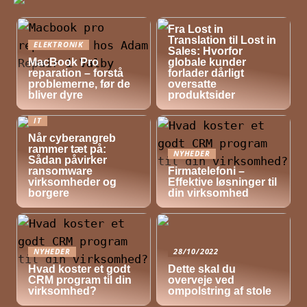
NYHEDER
Fra Lost in
Translation til Lost in
ELEKTRONIK
Sales: Hvorfor
MacBook Pro
globale kunder
reparation – forstå
forlader dårligt
problemerne, før de
oversatte
bliver dyre
produktsider
IT
Når cyberangreb
rammer tæt på:
NYHEDER
Sådan påvirker
ransomware
Firmatelefoni –
virksomheder og
Effektive løsninger til
borgere
din virksomhed
NYHEDER
28/10/2022
Hvad koster et godt
Dette skal du
CRM program til din
overveje ved
virksomhed?
ompolstring af stole