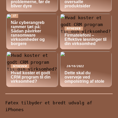
problemerne, før de
oversatte
bliver dyre
produktsider
IT
Når cyberangreb
rammer tæt på:
NYHEDER
Sådan påvirker
ransomware
Firmatelefoni –
virksomheder og
Effektive løsninger til
borgere
din virksomhed
NYHEDER
28/10/2022
Hvad koster et godt
Dette skal du
CRM program til din
overveje ved
virksomhed?
ompolstring af stole
Føtex tilbyder et bredt udvalg af
iPhones