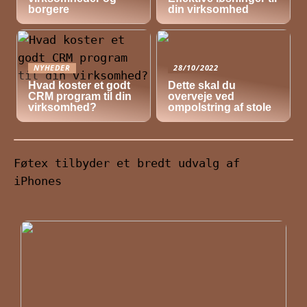
borgere
din virksomhed
NYHEDER
28/10/2022
Hvad koster et godt
Dette skal du
CRM program til din
overveje ved
virksomhed?
ompolstring af stole
Føtex tilbyder et bredt udvalg af
iPhones