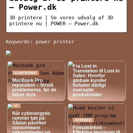
– Power.dk
3D printere | Se vores udvalg af 3D
printere nu | POWER – Power.dk
Keywords: power printer
NYHEDER
Fra Lost in
Translation til Lost in
ELEKTRONIK
Sales: Hvorfor
MacBook Pro
globale kunder
reparation – forstå
forlader dårligt
problemerne, før de
oversatte
bliver dyre
produktsider
IT
Når cyberangreb
rammer tæt på:
NYHEDER
Sådan påvirker
ransomware
Firmatelefoni –
virksomheder og
Effektive løsninger til