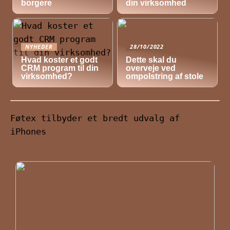
borgere
din virksomhed
NYHEDER
28/10/2022
Hvad koster et godt
Dette skal du
CRM program til din
overveje ved
virksomhed?
ompolstring af stole
Føtex tilbyder et bredt udvalg af
iPhones