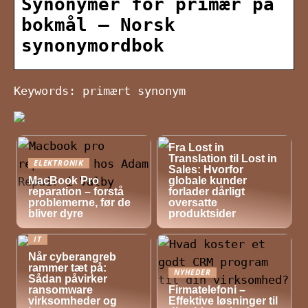
Synonymer for primær på
bokmål – Norsk
synonymordbok
Keywords: primært synonym
NYHEDER
Fra Lost in
Translation til Lost in
ELEKTRONIK
Sales: Hvorfor
MacBook Pro
globale kunder
reparation – forstå
forlader dårligt
problemerne, før de
oversatte
bliver dyre
produktsider
IT
Når cyberangreb
rammer tæt på:
NYHEDER
Sådan påvirker
ransomware
Firmatelefoni –
virksomheder og
Effektive løsninger til