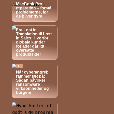
MacBook Pro
reparation – forstå
problemerne, før
de bliver dyre
NYHEDER
Fra Lost in
Translation til Lost
in Sales: Hvorfor
globale kunder
forlader dårligt
oversatte
produktsider
IT
Når cyberangreb
rammer tæt på:
Sådan påvirker
ransomware
virksomheder og
borgere