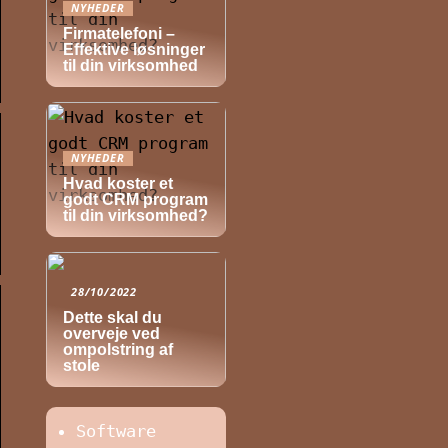
NYHEDER
Firmatelefoni –
Effektive løsninger
til din virksomhed
NYHEDER
Hvad koster et
godt CRM program
til din virksomhed?
28/10/2022
Dette skal du
overveje ved
ompolstring af
stole
Software