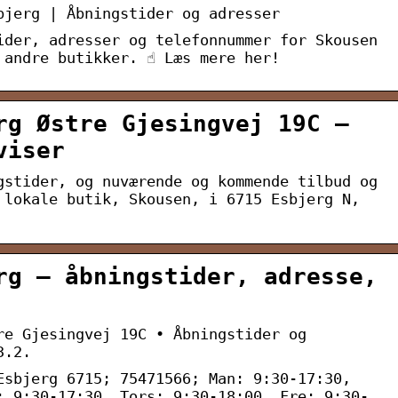
bjerg | Åbningstider og adresser
ider, adresser og telefonnummer for Skousen
 andre butikker. ☝ Læs mere her!
rg Østre Gjesingvej 19C –
viser
gstider, og nuværende og kommende tilbud og
 lokale butik, Skousen, i 6715 Esbjerg N,
rg – åbningstider, adresse,
re Gjesingvej 19C • Åbningstider og
3.2.
Esbjerg 6715; 75471566; Man: 9:30-17:30,
: 9:30-17:30, Tors: 9:30-18:00, Fre: 9:30-