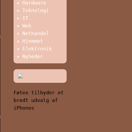
Hardware
Teknologi
IT
Web
Nethandel
Hjemmet
Elektronik
Nyheder
Føtex tilbyder et
bredt udvalg af
iPhones