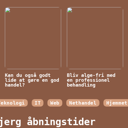
Kan du også godt
Bliv alge-fri med
lide at gøre en god
en professionel
handel?
behandling
Teknologi
IT
Web
Nethandel
Hjemmet
jerg åbningstider