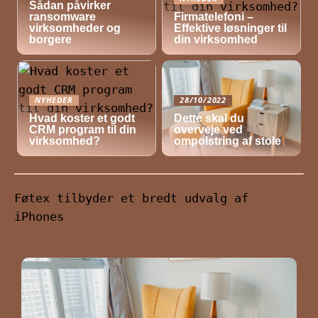
Sådan påvirker
ransomware
Firmatelefoni –
virksomheder og
Effektive løsninger til
borgere
din virksomhed
NYHEDER
28/10/2022
Hvad koster et godt
Dette skal du
CRM program til din
overveje ved
virksomhed?
ompolstring af stole
Føtex tilbyder et bredt udvalg af
iPhones