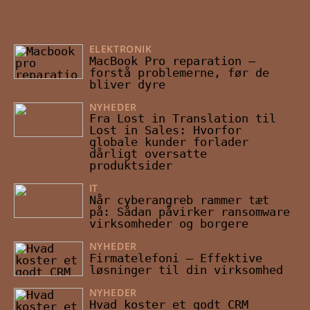
ELEKTRONIK
15/02/2026
MacBook Pro reparation –
forstå problemerne, før de
bliver dyre
NYHEDER
29/01/2026
Fra Lost in Translation til
Lost in Sales: Hvorfor
globale kunder forlader
dårligt oversatte
produktsider
IT
10/11/2025
Når cyberangreb rammer tæt
på: Sådan påvirker ransomware
virksomheder og borgere
NYHEDER
18/12/2024
Firmatelefoni – Effektive
løsninger til din virksomhed
NYHEDER
19/09/2024
Hvad koster et godt CRM