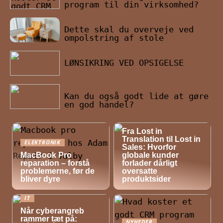
program til din virksomhed?
28/10/2022
Dette skal du overveje ved
ompolstring af stole
28/10/2022
LØNSIKRING VED OPSIGELSE
06/10/2022
Kan du også godt lide at gøre
en god handel?
NYHEDER
Fra Lost in
Translation til Lost in
ELEKTRONIK
Sales: Hvorfor
MacBook Pro
globale kunder
reparation – forstå
forlader dårligt
problemerne, før de
oversatte
bliver dyre
produktsider
IT
Når cyberangreb
rammer tæt på:
NYHEDER