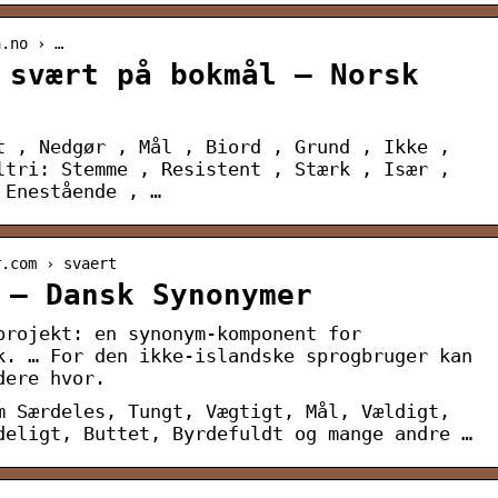
a.no › …
 svært på bokmål – Norsk
t , Nedgør , Mål , Biord , Grund , Ikke ,
ltri: Stemme , Resistent , Stærk , Især ,
 Enestående , …
r.com › svaert
 – Dansk Synonymer
projekt: en synonym-komponent for
k. … For den ikke-islandske sprogbruger kan
dere hvor.
m Særdeles, Tungt, Vægtigt, Mål, Vældigt,
deligt, Buttet, Byrdefuldt og mange andre …