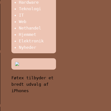
Hardware
Teknologi
IT
Web
Nethandel
Hjemmet
Elektronik
Nyheder
Føtex tilbyder et
bredt udvalg af
iPhones