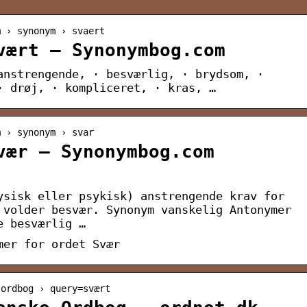
m › synonym › svaert
vært – Synonymbog.com
anstrengende, · besværlig, · brydsom, ·
· drøj, · kompliceret, · kras, …
m › synonym › svar
vær – Synonymbog.com
ysisk eller psykisk) anstrengende krav for
 volder besvær. Synonym vanskelig Antonymer
e besværlig …
mer for ordet Svær
 ordbog › query=svært