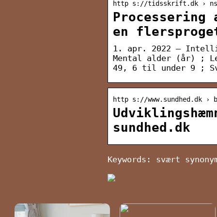
http s://tidsskrift.dk › n
Processering 
en flersproge
1. apr. 2022 — Intell
Mental alder (år) ; L
49, 6 til under 9 ; S
http s://www.sundhed.dk › 
Udviklingshæm
sundhed.dk
Keywords: svært synony