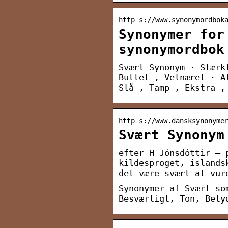
http s://www.synonymordbok
Synonymer for
synonymordbok
Svært Synonym · Stærk
Buttet , Velnæret · A
Slå , Tamp , Ekstra ,
http s://www.dansksynonyme
Svært Synonym
efter H Jónsdóttir — 
kildesproget, islands
det være svært at vur
Synonymer af Svært so
Besværligt, Ton, Bety