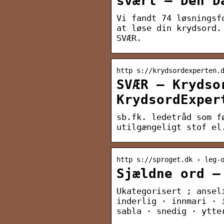
svært — Den D
Vi fandt 74 løsningsf
at løse din krydsord.
SVÆR.
http s://krydsordexperten.
SVÆR – Krydso
KrydsordExper
sb.fk. ledetråd som f
utilgængeligt stof el
http s://sproget.dk › leg-
Sjældne ord —
Ukategorisert ; ansel
inderlig · innmari · 
sabla · snedig · ytte