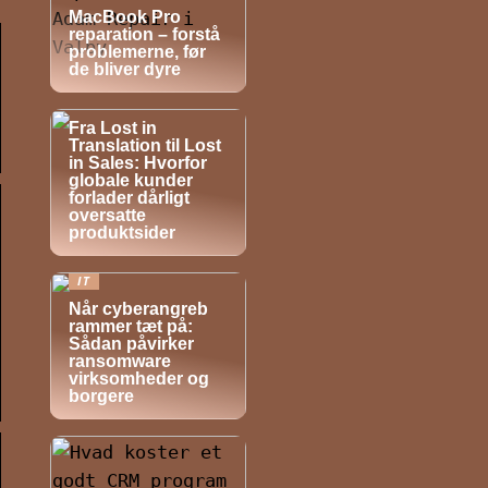
MacBook Pro
reparation – forstå
problemerne, før
de bliver dyre
NYHEDER
Fra Lost in
Translation til Lost
in Sales: Hvorfor
globale kunder
forlader dårligt
oversatte
produktsider
IT
Når cyberangreb
rammer tæt på:
Sådan påvirker
ransomware
virksomheder og
borgere