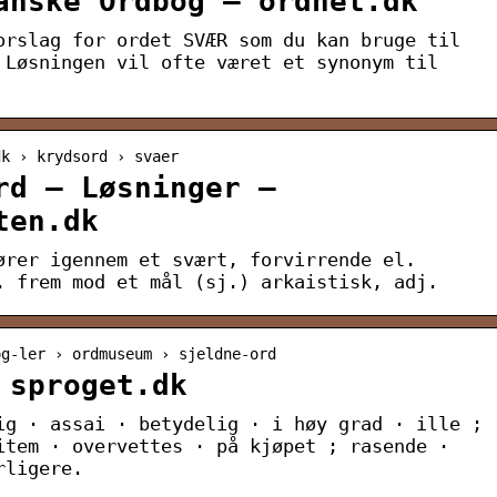
anske Ordbog – ordnet.dk
orslag for ordet SVÆR som du kan bruge til
 Løsningen vil ofte været et synonym til
dk › krydsord › svaer
rd – Løsninger –
ten.dk
ører igennem et svært, forvirrende el.
. frem mod et mål (sj.) arkaistisk, adj.
og-ler › ordmuseum › sjeldne-ord
 sproget.dk
ig · assai · betydelig · i høy grad · ille ;
item · overvettes · på kjøpet ; rasende ·
rligere.