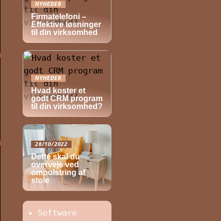
NYHEDER
Firmatelefoni –
Effektive løsninger
til din virksomhed
NYHEDER
Hvad koster et
godt CRM program
til din virksomhed?
28/10/2022
Dette skal du
overveje ved
ompolstring af
stole
Software