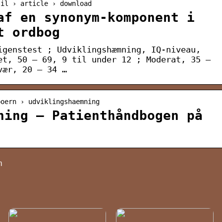
sil › article › download
af en synonym-komponent i
t ordbog
igenstest ; Udviklingshæmning, IQ-niveau,
et, 50 – 69, 9 til under 12 ; Moderat, 35 –
vær, 20 – 34 …
boern › udviklingshaemning
ning – Patienthåndbogen på
m